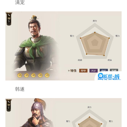
满宠
韩遂