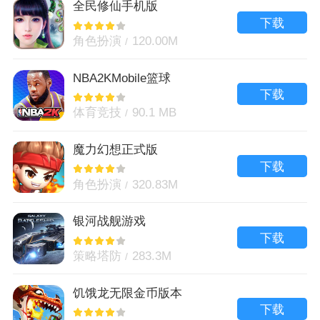
全民修仙手机版
下载
角色扮演
120.00M
NBA2KMobile篮球
下载
体育竞技
90.1 MB
魔力幻想正式版
下载
角色扮演
320.83M
银河战舰游戏
下载
策略塔防
283.3M
饥饿龙无限金币版本
下载