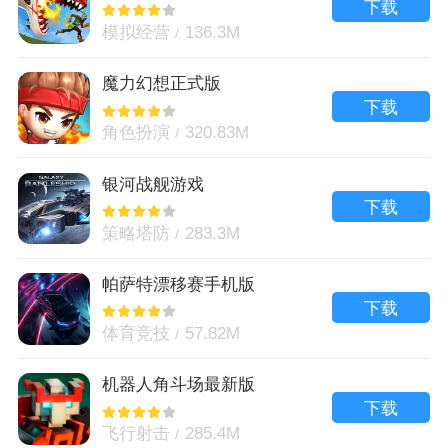
下载
模拟经营
136.3M
魔力幻想正式版
下载
角色扮演
320.83M
银河战舰游戏
下载
策略塔防
283.3M
帕萨特漂移赛手机版
下载
体育竞技
57.82M
机器人角斗场最新版
下载
飞行射击
285.4M