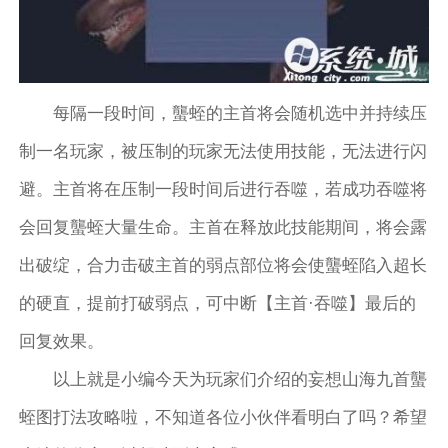
每隔一段时间，蠪蛭的主首将会随机选中并持续压
制一名玩家，被压制的玩家无法使用技能，无法进行闪
避。主首将在压制一段时间后进行吞噬，若成功吞噬将
会回复蠪蛭大量生命。主首在释放此技能期间，将会露
出破绽，合力击破主首的弱点部位将会使蠪蛭陷入超长
的硬直，提前打破弱点，可中断【主首·吞噬】最后的
回复效果。
以上就是小编今天为玩家们介绍的妄想山海九首蠪
蛭图打法攻略啦，不知道各位小伙伴看明白了吗？希望