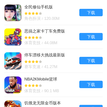
全民修仙手机版
下载
角色扮演
120.00M
恶搞之家卡丁车免费版
下载
体育竞技
44.08M
停车漂移大挑战最新版
下载
赛车竞速
41.27M
NBA2KMobile篮球
下载
体育竞技
90.1 MB
饥饿龙无限金币版本