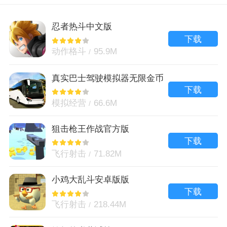
忍者热斗中文版
下载
动作格斗
95.9M
真实巴士驾驶模拟器无限金币
版
下载
模拟经营
66.6M
狙击枪王作战官方版
下载
飞行射击
71.82M
小鸡大乱斗安卓版版
下载
飞行射击
218.44M