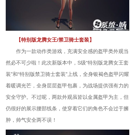
【特别版龙腾女王/禁卫骑士套装】
作为一款动作类游戏，充满安全感的盔甲类外观当
然必不可少啦！此次新版本中，S级“特别版龙腾女王套
装”和“特别版禁卫骑士套装”上线，全身银褐色盔甲闪耀
着暖调光芒，全身层层盔甲包裹，为战场提供强有力的
安全守护。不过呢，两款外观虽皆以金属盔甲为主，但
仍很好的展示腰部线条，使穿着它们的角色不会过于臃
肿，帅气安全两不误！