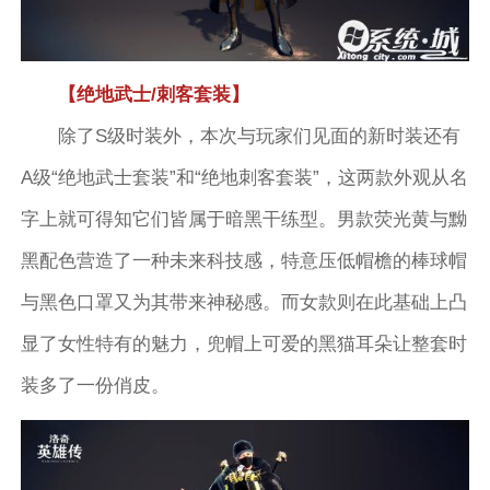
【绝地武士/刺客套装】
除了S级时装外，本次与玩家们见面的新时装还有
A级“绝地武士套装”和“绝地刺客套装”，这两款外观从名
字上就可得知它们皆属于暗黑干练型。男款荧光黄与黝
黑配色营造了一种未来科技感，特意压低帽檐的棒球帽
与黑色口罩又为其带来神秘感。而女款则在此基础上凸
显了女性特有的魅力，兜帽上可爱的黑猫耳朵让整套时
装多了一份俏皮。