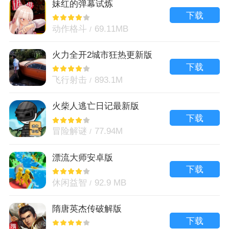
妹红的弹幕试炼
下载
动作格斗
69.11MB
火力全开2城市狂热更新版
下载
飞行射击
893.1M
火柴人逃亡日记最新版
下载
冒险解谜
77.94M
漂流大师安卓版
下载
休闲益智
92.9 MB
隋唐英杰传破解版
下载