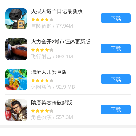
火柴人逃亡日记最新版
下载
冒险解谜
77.94M
火力全开2城市狂热更新版
下载
飞行射击
893.1M
漂流大师安卓版
下载
休闲益智
92.9 MB
隋唐英杰传破解版
下载
角色扮演
557.3M