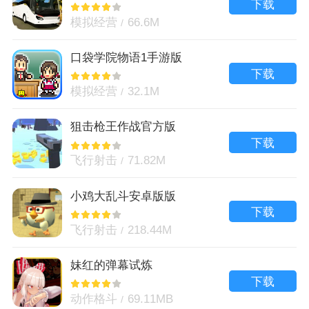
版
下载
模拟经营
66.6M
口袋学院物语1手游版
下载
模拟经营
32.1M
狙击枪王作战官方版
下载
飞行射击
71.82M
小鸡大乱斗安卓版版
下载
飞行射击
218.44M
妹红的弹幕试炼
下载
动作格斗
69.11MB