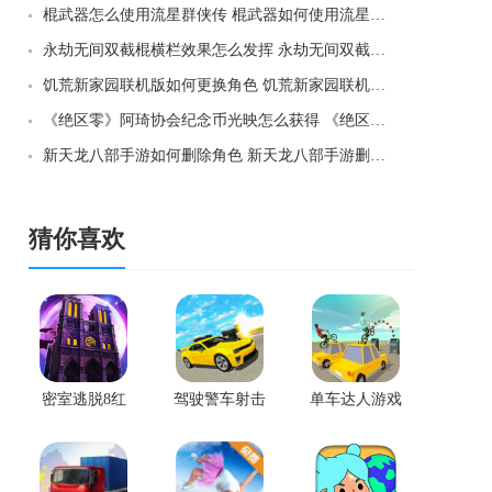
棍武器怎么使用流星群侠传 棍武器如何使用流星群侠传
永劫无间双截棍横栏效果怎么发挥 永劫无间双截棍横栏效果如何发挥
饥荒新家园联机版如何更换角色 饥荒新家园联机版更换角色方法
《绝区零》阿琦协会纪念币光映怎么获得 《绝区零》阿琦协会纪念币光映如何获得
新天龙八部手游如何删除角色 新天龙八部手游删除角色方法
猜你喜欢
密室逃脱8红
驾驶警车射击
单车达人游戏
色豪宅原版
安卓版
官网版