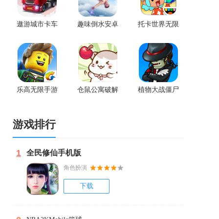
遨游城市卡车
趣味倒水安卓
托卡世界无限
模拟器官方版
版
金币版
乐高无限手游
仓鼠公寓破解
植物大战僵尸
版
版
online手游版
游戏排行
1
全民修仙手机版
角色扮演
下载