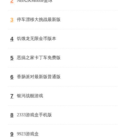
2
NBA2KMobile篮球
3
停车漂移大挑战最新版
4
饥饿龙无限金币版本
5
恶搞之家卡丁车免费版
6
香肠派对最新版普通版
7
银河战舰游戏
8
2333游戏盒手机版
9
9923游戏盒