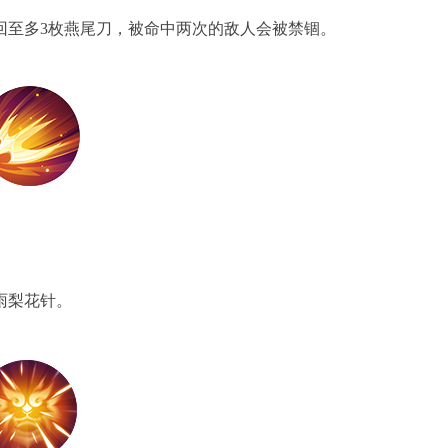
至多3枚燕尾刀，被命中两次的敌人会被禁锢。
雨梨花针。