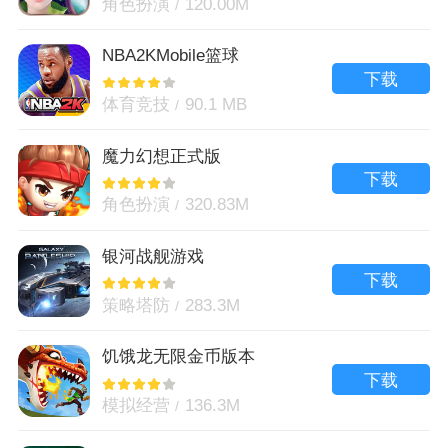
角色扮演
120.00M
NBA2KMobile篮球
下载
体育竞技
90.1 MB
魔力幻想正式版
下载
角色扮演
320.83M
银河战舰游戏
下载
策略塔防
283.3M
饥饿龙无限金币版本
下载
模拟经营
136.3M