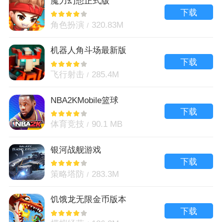
魔力幻想正式版
下载
角色扮演
320.83M
机器人角斗场最新版
下载
飞行射击
285.4M
NBA2KMobile篮球
下载
体育竞技
90.1 MB
银河战舰游戏
下载
策略塔防
283.3M
饥饿龙无限金币版本
下载