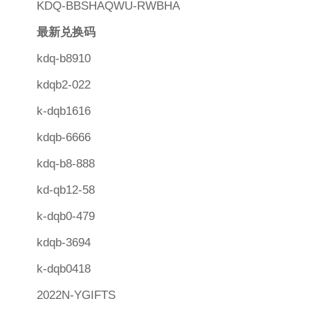
KDQ-BBSHAQWU-RWBHA
最新兑换码
kdq-b8910
kdqb2-022
k-dqb1616
kdqb-6666
kdq-b8-888
kd-qb12-58
k-dqb0-479
kdqb-3694
k-dqb0418
2022N-YGIFTS