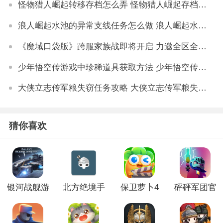
怪物猎人崛起转移存档怎么弄 怪物猎人崛起存档怎么转移
浪人崛起水池的异常支线任务怎么做 浪人崛起水池的异常支线任务攻略分享
《魔域口袋版》跨服家族战即将开启 力邀全区全服家族兄弟参与
少年悟空传游戏中珍稀道具获取方法 少年悟空传游戏珍稀道具如何获取
大侠立志传军粮失窃任务攻略 大侠立志传军粮失窃任务如何做
猜你喜欢
银河战舰游
北方绝境手
保卫萝卜4
砰砰军团官
戏
游官网版
官方正版
方正版