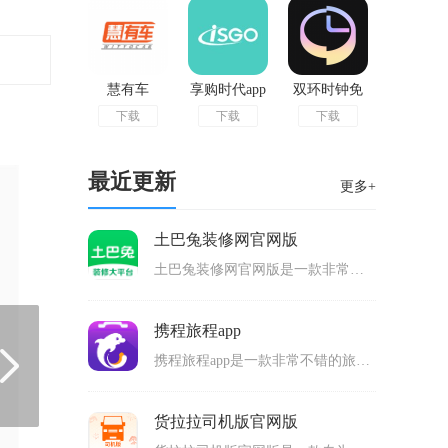
慧有车
享购时代app
双环时钟免
下载
下载
下载
官网版
费版
最近更新
更多+
土巴兔装修网官网版
土巴兔装修网官网版是一款非常好用的装修服务软件，可以给用户提供装修方案的设计还有装修公司的预订等等很多的服务，包含了非常多真实的装修公司，还可以通过查看业主的真实评价，寻找评分最高和服务最好的装修公司，不需要自己去慢慢寻找，好的装修公司在这里都可以找到。
携程旅程app
携程旅程app是一款非常不错的旅游服务手机软件，可以给用户带来方便的旅游出行内容，比如预订车票和机票以及酒店，用户可以在上面预订自己需要的车票和机票以及酒店房间，搜索车票和机票以及酒店，输入目的地就可以得到搜索解锁了，寻找其中合适价格的内容来预订，非常方便。
货拉拉司机版官网版