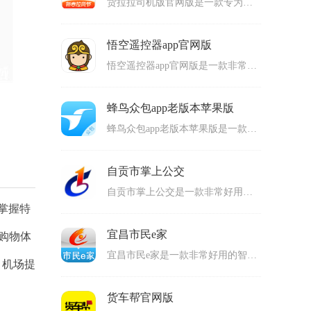
货拉拉司机版官网版是一款专为货拉拉平台的司机们打造的手机客户端，可以给司机的工作带来很多便利的服务，比如收入明细查询以及在线接单还有订单查询等等功能，司机登陆自己的账号就可以使用上面的功能，每个月的收入情况都可以看到，完成的订单越多赚到的钱越多，非常方便。
悟空遥控器app官网版
悟空遥控器app官网版是一款非常强大的遥控器软件，用户可以用来模拟各种遥控器，通过软件的功能来遥控电视机以及空调还有其他的电器，能够模拟不同电器的遥控信号，很多品牌的电器都包含在其中，模拟信号非常简单，只需要选择电器的品牌，然后设置按键就可以了，非常方便。
蜂鸟众包app老版本苹果版
蜂鸟众包app老版本苹果版是一款拥有海量订单的兼职和接单软件，专为外卖骑手打造，备考饿了么平台，每天都有源源不断的订单数量，每一单的价格都比较高，还有特别的补贴，用户登陆自己的账号之后就可以开始接单了，选择合适的订单来接受，完成的订单越多赚到的钱越多，非常好用。
自贡市掌上公交
自贡市掌上公交是一款非常好用的公交信息软件，拥有便捷公交查询功能，用户可以在上面查询实时精准的公交信息，全市的公交线路都包含在其中，还有公交车的实时位置以及公交站的地点，用户还可以使用二维码来扫码乘坐公交车进行移动支付，操作简单，适合很多用户使用。
掌握特
宜昌市民e家
的购物体
宜昌市民e家是一款非常好用的智慧城市手机软件，专为宜昌市本地的居民们打造，能够提供很多便捷的服务，用户登陆账号之后就可以使用上面的功能了，在首页上面可以看到很多新闻和资讯，全部都是最新的资讯，每日都会更新，用户除了观看内容之外，还能够在留言区评论，非常方便。
，机场提
货车帮官网版