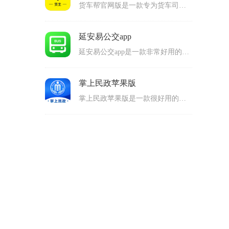
货车帮官网版是一款专为货车司机打造的手机软件，可以给用户提供便捷的货物运输服务，拥有非常多的货车司机可以接单，发布订单之后等待司机接单，订单的状态可以随时关注，还可以和司机进行沟通，让司机快速完成订单的内容，新人注册账号之后还能够得到全新的福利，非常方便。
延安易公交app
延安易公交app是一款非常好用的交通服务软件，用户可以在上面查询到实时的公交车内容，包含了站点信息和公交车线路还有公交车的定位等等很多很多的内容，有了这款软件，用户就可以随时随地知道公交车在什么地方，距离到站还有多少时间等等信息，乘坐公交更加方便。
掌上民政苹果版
掌上民政苹果版是一款很好用的民征服务手机软件，用户可以登陆自己的账号，在上面查询和阅读了解政务的祖新消息，还可以使用上面功能来进行一些服务的办理，点击功能就可以进入办理的页面，按照要求来完成每个步骤最后提交等到结果就可以了，有非常多的政务内容可以获得。